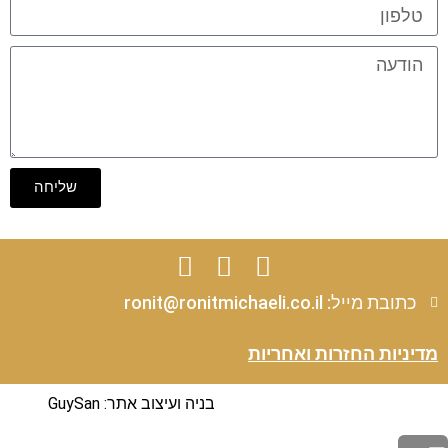
שליחה
כתובת מייל: ronit@ronitmichaeli.co.il
מדיניות החזרות ואחריות
בניה ועיצוב אתר
: GuySan