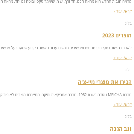
מראה הגבות החדש הוא מראה חכם, חד ורך. יש מי שיאמר סקסי ובוטה גם יחד. מראה האומ
קרא/י עוד »
בלוג
מוצרים 2023
לאחרונה שוב נתקלתי במחטים ומכשירים חדשים עבור האפור הקבוע שמעתי על מכשיר 
קרא/י עוד »
בלוג
הכירו את מוצרי מיי-צ'ה
חברת MEICHA נוסדה בשנת 1982. חברה אמריקאית ותיקה, המייצרת מוצרים לאיפור קבוע באיכות וברמה, מהטובות בעולם. החברה מקפידה על תקנים מחמירים מאוד של איכות, הגיינה
קרא/י עוד »
בלוג
זנב הגבה