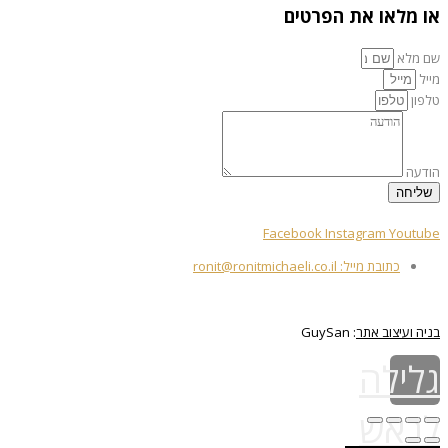
או מלאו את הפרטים
שם מלא
מייל
טלפון
הודעה
שליחה
Facebook
Instagram
Youtube
כתובת מייל: ronit@ronitmichaeli.co.il
מדיניות החזרות ואחריות
בניה ועיצוב אתר
: GuySan
גלילה
לראש