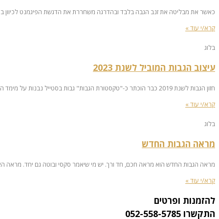
כאשר את מבליטה את זנב הגבה בלבד ובהדרגה משחררת את הדגשת הפיגמנט לכיוון ב
קרא/י עוד »
בלוג
עיצוב הגבות המוביל לשנת 2023
חזון הגבות לשנת 2019 כבר הוכתר כ-"טקסטורת הגבות" גבות בסטייל נבנות על מימד הטקסטורה, המרקם הפנימי ממלא את זוג הגבות במראה יותר עמוק ללא קשר לצורה. זוג הגבות צריך להראות טבעי לא מצויר וללא שינוי קיצוני במראה הגבות איתו נולדנו.
קרא/י עוד »
בלוג
מראה הגבות החדש
מראה הגבות החדש הוא מראה חכם, חד ורך. יש מי שיאמר סקסי ובוטה גם יחד. מראה האומ
קרא/י עוד »
להזמנות ופרטים
התקשרו 052-558-5785